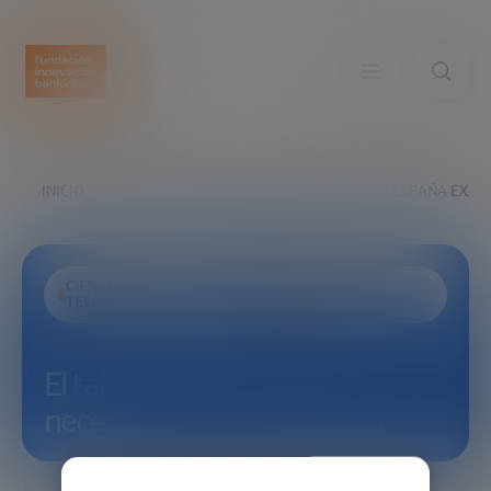
INICIO
EXPLORA
VER
EL TALENTO EN ESPAÑA EXIST
CIENCIA Y
DESARROLLO
TECNOLOGÍA
ECONÓMICO
El talento en España existe:
necesita confianza y apoyo