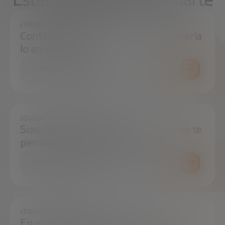
¿TIENES ALGUNA DUDA?
Contáctanos e intentaremos resolverla
lo antes posible.
CONTÁCTANOS
¿QUIERES ESTAR SIEMPRE AL DÍA?
Suscríbete a nuestra newsletter y no te
pierdas ninguna novedad
SUSCRÍBETE
¿TIENES ALGUNA DUDA?
En el centro de prensa podrás