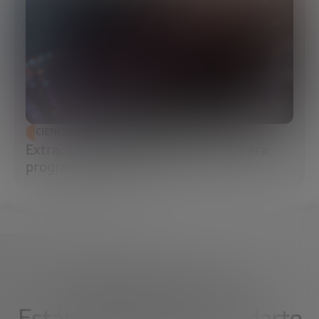
CIENCIA Y TECNOLOGÍA
Extracción de ADN: el primer paso para
programar la biología
¿Qué necesitas?
Estamos aquí para ayudarte