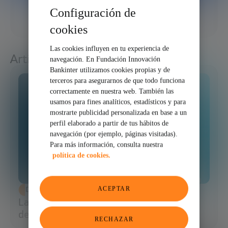
05/05/2026
Configuración de
COMPARTIR
cookies
Las cookies influyen en tu experiencia de
Artículos relacionados
navegación. En Fundación Innovación
Bankinter utilizamos cookies propias y de
terceros para asegurarnos de que todo funciona
correctamente en nuestra web. También las
usamos para fines analíticos, estadísticos y para
mostrarte publicidad personalizada en base a un
perfil elaborado a partir de tus hábitos de
navegación (por ejemplo, páginas visitadas).
Para más información, consulta nuestra
política de cookies.
ACEPTAR
DESARROLLO ECONÓMICO
Las fases de financiación de una startup:
de la idea al exit
RECHAZAR