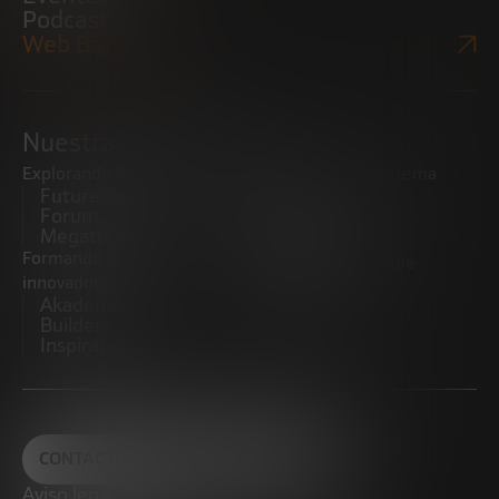
Podcast
Web Bankinter
Nuestras iniciativas
Explorando tendencias
Impulsando el ecosistema
Future Trends
emprendedor
Forum
Startups
Megatrends
Observatorio
Formando futuros
Promoviendo el middle
innovadores
market
Akademia Future
CRE100DO
Builders
Inspiratech
CONTACTO
Aviso legal