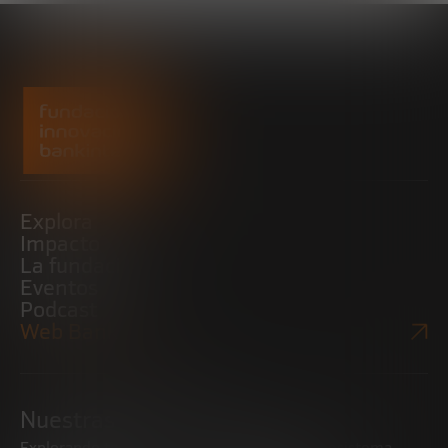
Explora
Impacto
La fundación
Eventos
Podcast
Web Bankinter
Nuestras iniciativas
Explorando tendencias
Impulsando el ecosistema