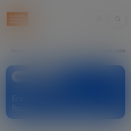
INICIO
EXPLORA
VER
ENERGÍA DE FUSIÓN: ¿CIENCI
CIENCIA Y TECNOLOGÍA
Energía de fusión: ¿ciencia o
ficción? con Carlos Alejaldre