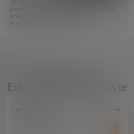
CIENCIA Y TECNOLOGÍA
Qué son las células madre pluripotentes
inducidas (iPS) y por qué están
transformando la medicina
¿Qué necesitas?
Estamos aquí para ayudarte
¿TIENES ALGUNA DUDA?
Contáctanos e intentaremos resolverla
lo antes posible.
CONTÁCTANOS