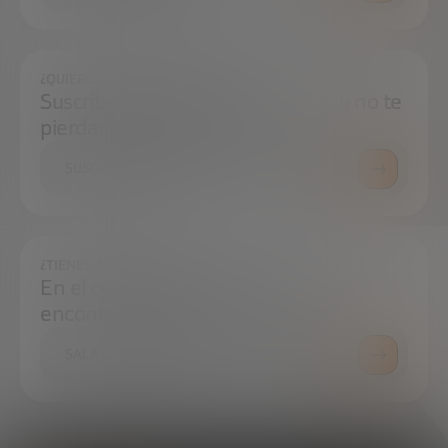
¿QUIERES ESTAR SIEMPRE AL DÍA?
Suscríbete a nuestra newsletter y no te
pierdas ninguna novedad
SUSCRÍBETE
¿TIENES ALGUNA DUDA?
En el centro de prensa podrás
encontrar todo lo que necesitas.
SALA DE PRENSA