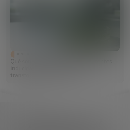
CIENCIA Y TECNOLOGÍA
Qué son las células madre pluripotentes
inducidas (iPS) y por qué están
transformando la medicina
¿Qué necesitas?