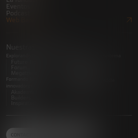
Eventos
Podcast
Web Bankinter
Nuestras iniciativas
Explorando tendencias
Impulsando el ecosistema
Future Trends
emprendedor
Forum
Startups
Megatrends
Observatorio
Formando futuros
Promoviendo el middle
innovadores
market
Akademia Future
CRE100DO
Builders
Inspiratech
CONTACTO