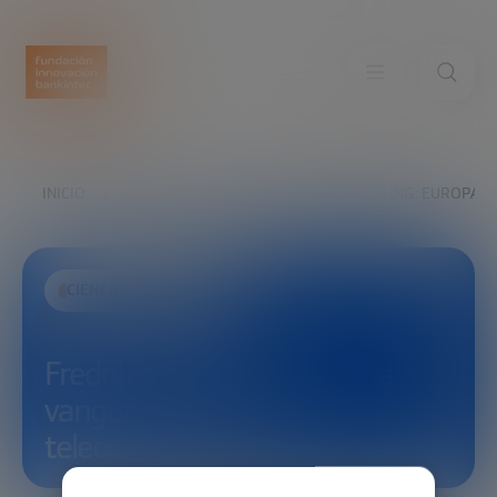
INICIO
EXPLORA
VER
FREDRIK JEJDLING: EUROPA,
CIENCIA Y TECNOLOGÍA
Fredrik Jejdling: Europa, a la
vanguardia de las
telecomunicaciones