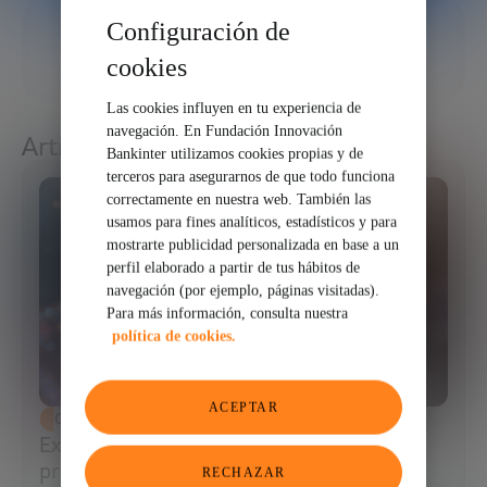
Configuración de
24/04/2026
cookies
COMPARTIR
Las cookies influyen en tu experiencia de
navegación. En Fundación Innovación
Artículos relacionados
Bankinter utilizamos cookies propias y de
terceros para asegurarnos de que todo funciona
correctamente en nuestra web. También las
usamos para fines analíticos, estadísticos y para
mostrarte publicidad personalizada en base a un
perfil elaborado a partir de tus hábitos de
navegación (por ejemplo, páginas visitadas).
Para más información, consulta nuestra
política de cookies.
ACEPTAR
CIENCIA Y TECNOLOGÍA
Extracción de ADN: el primer paso para
programar la biología
RECHAZAR