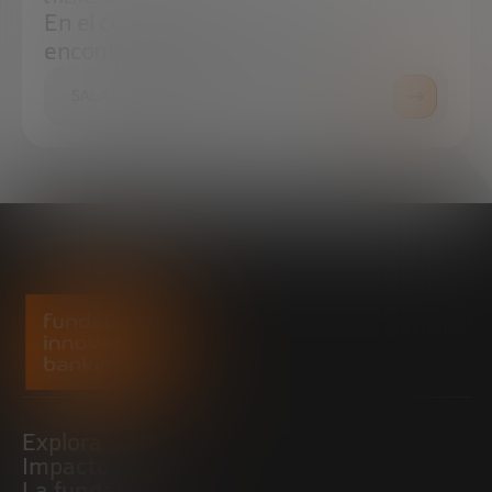
En el centro de prensa podrás
encontrar todo lo que necesitas.
SALA DE PRENSA
Explora
Impacto
La fundación