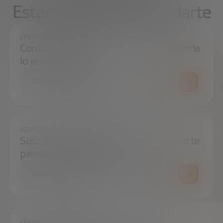
Estamos aquí para ayudarte
¿TIENES ALGUNA DUDA?
Contáctanos e intentaremos resolverla
lo antes posible.
CONTÁCTANOS
¿QUIERES ESTAR SIEMPRE AL DÍA?
Suscríbete a nuestra newsletter y no te
pierdas ninguna novedad
SUSCRÍBETE
¿TIENES ALGUNA DUDA?