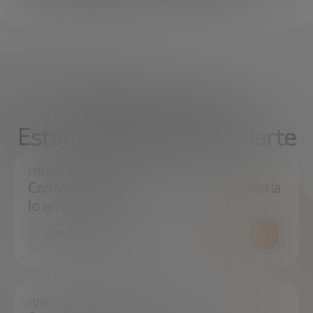
¿Qué necesitas?
Estamos aquí para ayudarte
¿TIENES ALGUNA DUDA?
Contáctanos e intentaremos resolverla
lo antes posible.
CONTÁCTANOS
¿QUIERES ESTAR SIEMPRE AL DÍA?