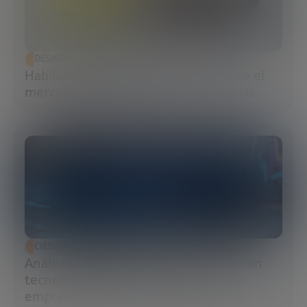
DESARROLLO ECONÓMICO
Habilidades blandas: qué son, por qué el
mercado las exige y cómo potenciarlas
CIENCIA Y TECNOLOGÍA
Análisis predictivo: cómo la anticipación
tecnológica transforma la estrategia
empresarial y la resiliencia global