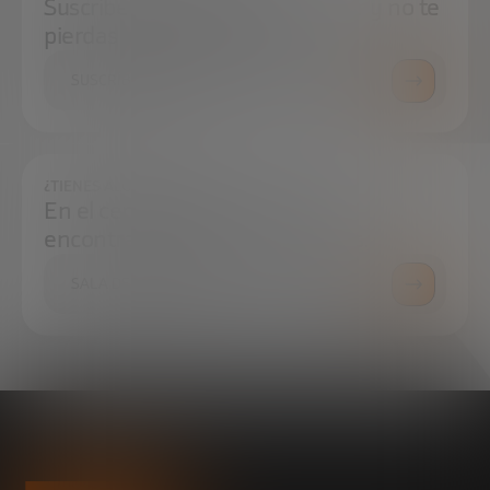
Suscríbete a nuestra newsletter y no te
pierdas ninguna novedad
SUSCRÍBETE
¿TIENES ALGUNA DUDA?
En el centro de prensa podrás
encontrar todo lo que necesitas.
SALA DE PRENSA