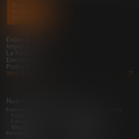
Explora
Impacto
La fundación
Eventos
Podcast
Web Bankinter
Nuestras iniciativas
Explorando tendencias
Impulsando el ecosistema
Future Trends
emprendedor
Forum
Startups
Megatrends
Observatorio
Formando futuros
Promoviendo el middle