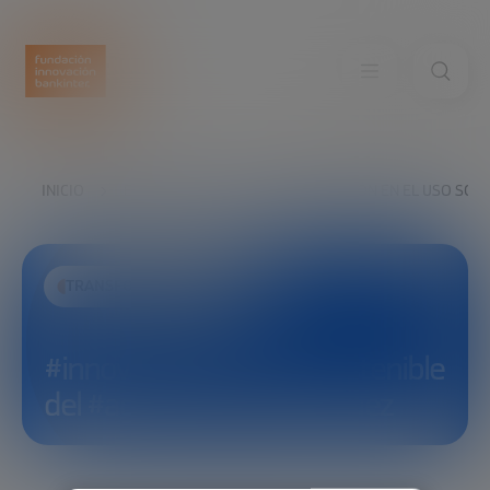
INICIO
EXPLORA
VER
#INNOVACIÓN EN EL USO SOS
TRANSFORMACIÓN SOCIAL
#innovación en el uso sostenible
del #agua con José Vázquez