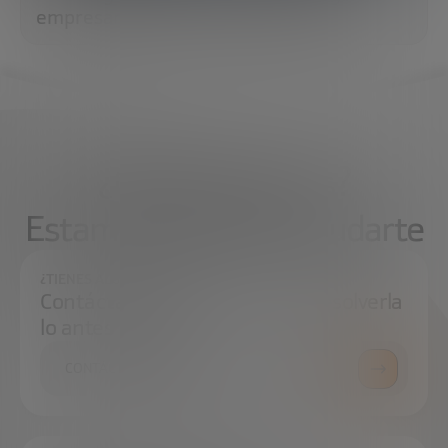
empresarial y la resiliencia global
¿Qué necesitas?
Estamos aquí para ayudarte
¿TIENES ALGUNA DUDA?
Contáctanos e intentaremos resolverla
lo antes posible.
CONTÁCTANOS