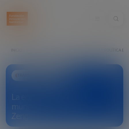
INICIO
EXPLORA
VER
LA ECONOMÍA Y POLÍTICA DE
TRANSFORMACIÓN SOCIAL
La economía y política del
mundo NetZero | Dimitri
Zenghelis