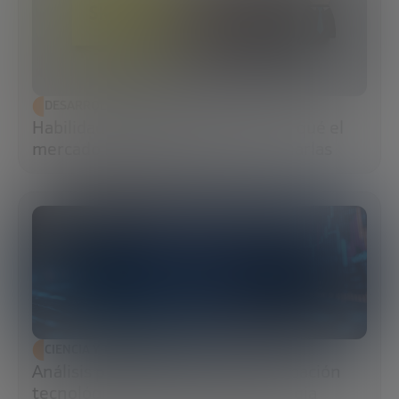
DESARROLLO ECONÓMICO
Habilidades blandas: qué son, por qué el
mercado las exige y cómo potenciarlas
CIENCIA Y TECNOLOGÍA
Análisis predictivo: cómo la anticipación
tecnológica transforma la estrategia