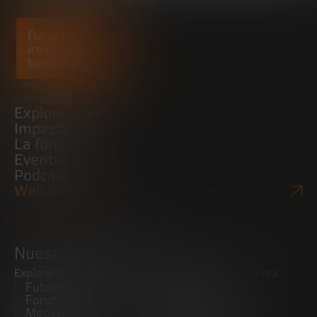
Explora
Impacto
La fundación
Eventos
Podcast
Web Bankinter
Nuestras iniciativas
Explorando tendencias
Impulsando el ecosistema
Future Trends
emprendedor
Forum
Startups
Megatrends
Observatorio