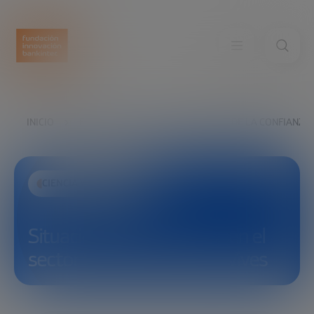
INICIO
EXPLORA
VER
SITUACIÓN DE LA CONFIANZA 
CIENCIA Y TECNOLOGÍA
Situación de la confianza en el
sector financiero | Xavier Vives