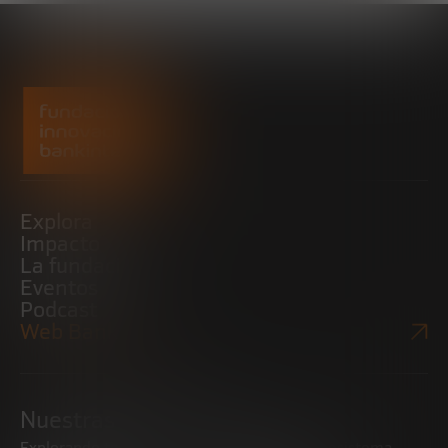
Explora
Impacto
La fundación
Eventos
Podcast
Web Bankinter
Nuestras iniciativas
Explorando tendencias
Impulsando el ecosistema