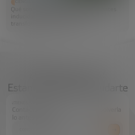
CIENCIA Y TECNOLOGÍA
Qué son las células madre pluripotentes
inducidas (iPS) y por qué están
transformando la medicina
¿Qué necesitas?
Estamos aquí para ayudarte
¿TIENES ALGUNA DUDA?
Contáctanos e intentaremos resolverla
lo antes posible.
CONTÁCTANOS