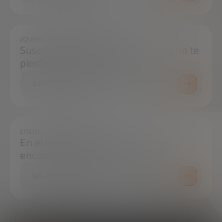
¿QUIERES ESTAR SIEMPRE AL DÍA?
Suscríbete a nuestra newsletter y no te
pierdas ninguna novedad
SUSCRÍBETE
¿TIENES ALGUNA DUDA?
En el centro de prensa podrás
encontrar todo lo que necesitas.
SALA DE PRENSA