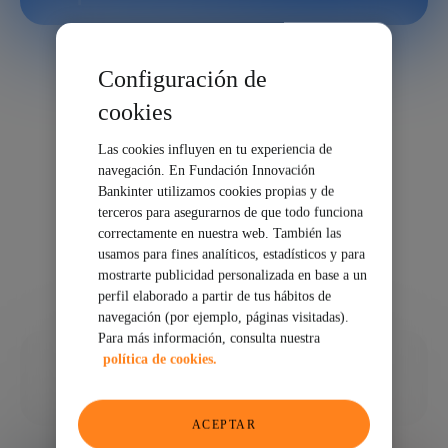
Configuración de
cookies
Las cookies influyen en tu experiencia de
navegación. En Fundación Innovación
Bankinter utilizamos cookies propias y de
terceros para asegurarnos de que todo funciona
correctamente en nuestra web. También las
usamos para fines analíticos, estadísticos y para
mostrarte publicidad personalizada en base a un
perfil elaborado a partir de tus hábitos de
navegación (por ejemplo, páginas visitadas).
Para más información, consulta nuestra
22/03/2021
política de cookies.
COMPARTIR
ACEPTAR