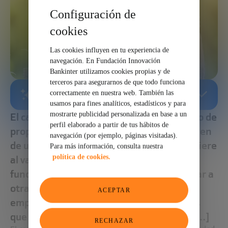
Configuración de
cookies
Las cookies influyen en tu experiencia de
navegación. En Fundación Innovación
Bankinter utilizamos cookies propias y de
terceros para asegurarnos de que todo funciona
correctamente en nuestra web. También las
RESUMEN GENERADO POR IA
usamos para fines analíticos, estadísticos y para
mostrarte publicidad personalizada en base a un
El capital inicial o equity se refiere al grado de
perfil elaborado a partir de tus hábitos de
propiedad que las partes interesadas tienen
navegación (por ejemplo, páginas visitadas).
de una startup. Esto generalmente se refiere
Para más información, consulta nuestra
política de cookies.
al valor de las acciones que emiten los
fundadores, pero también puede involucrar a
otras partes, como inversionistas y
ACEPTAR
empleados. Sea como fuere, la realidad es
que este no es un asunto menor, ya que […]
RECHAZAR