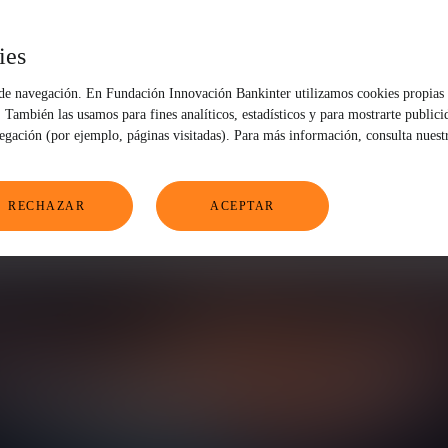
ies
 de navegación. En Fundación Innovación Bankinter utilizamos cookies propias 
También las usamos para fines analíticos, estadísticos y para mostrarte publici
vegación (por ejemplo, páginas visitadas). Para más información, consulta nuest
RECHAZAR
ACEPTAR