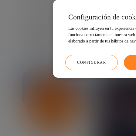
Configuración de cook
Las cookies influyen en tu experiencia
funciona correctamente en nuestra web. 
27/11/2025
8 MIN
elaborado a partir de tus hábitos de na
CONFIGURAR
Fundación Innovación