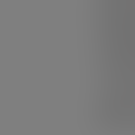
sin pedir un 
Para el experto
comercialicen d
Alcanzar econ
de carne o pes
céntimos de e
Fuerte necesi
Superar las r
experto, no se
son sólo los 
la Agencia Eu
complicado pu
Alimentos y 
deben coordin
sus productos
Puedes descarga
Futuro”
,
y accede
Conocerás más 