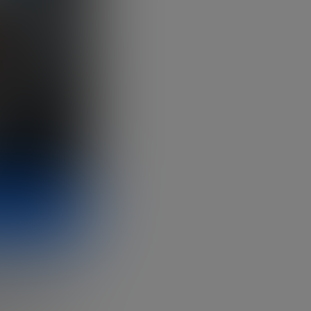
s de vida
ultivarlas
es.