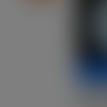
Bankinter
La agricult
más element
para conve