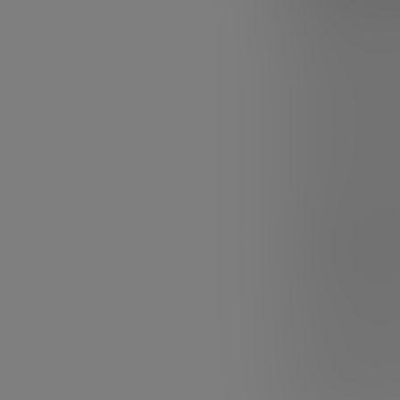
¿Cómo puede la s
saludable a toda
proteínas cultiv
El pasado 3 y 4 
donde más de un
de manera virtu
Entre otras cue
cambiar la form
No hablamos de 
genéticas. La ag
una manera soste
Lou Cooperhou
en la agricultura
animal. Las célu
madre de los mús
nuevo tejido mu
células madre es
Cooperhouse no
siendo muy buen