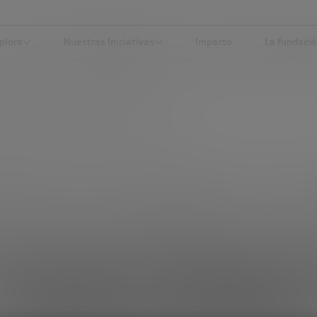
plora
Nuestras Iniciativas
Impacto
La fundaci
DTECH DE LAS PROTEÍNAS CULTIVADAS
CIENCIA Y TECNOLOGÍA
evolución Foodtech d
proteínas cultivadas