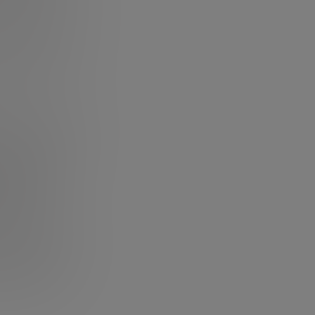
 alimentos se
ricar una ración
 decenas de
tada por nuestro
es regulatorios
 a través de
algo más
tración de
USDA), que
a regulación de
a comida del
 click
aquí.