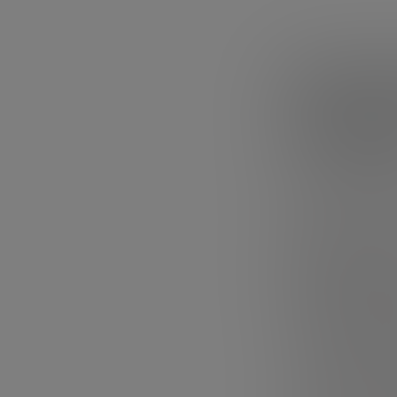
¿Por qué
cultivad
En el caso de Bl
la sobrepesca, la
temperatura de 
drásticamente l
mera superviven
La agricultura c
población sin i
suponen la obte
Población más
sin antibióti
Respeto por l
animal.
Facili