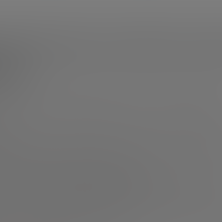
 la agricultura celular de pro
as?
ueNalu, enfocada en la creación de proteínas de pescado,
 pesca ilegal, la acidificación de los océanos, el aumento d
los océanos, los contaminantes, virus, etc. están reducie
os suministros mundiales de productos del mar y poniendo
cia.
elular intenta dar respuesta al reto de alimentar correcta
ncurrir en los enormes costes económicos y medioambient
nción de proteínas de origen animal:
 sana a través de productos más seguros
y perfectament
cos o riesgo de enfermedades transmitidas por los alimento
a vida animal en la producción de productos animales sin 
tar un futuro sostenible que reduzca nuestro uso de los re