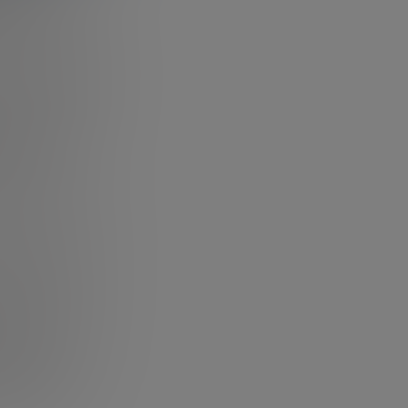
 una nutrición
e está en las
ida del futuro”
,
eron, esta vez
a.
s que podrían
ra celular.
iones
origen animal de
so de creación
ulo de un
on las células
al es crear
inherente de las
tivado.
chefs está
iendo con su