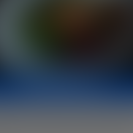
RESUMEN GENERADO POR IA
ura celular se basa en coger las unidade
ales de los seres vivos, las células, y c
rtirlas en verdaderos productos animal