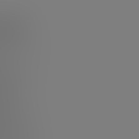
teínas
 parece claro que
e la
ndo
 en peligro su
mente a la
ales
que
e controlados
s.
sufrimiento
cursos naturales