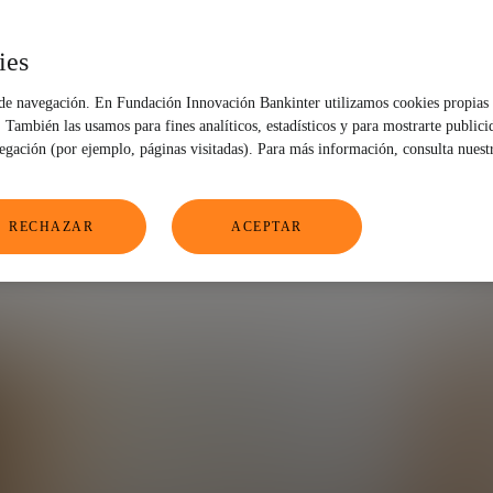
ies
 de navegación. En Fundación Innovación Bankinter utilizamos cookies propias 
También las usamos para fines analíticos, estadísticos y para mostrarte publici
vegación (por ejemplo, páginas visitadas). Para más información, consulta nuest
RECHAZAR
ACEPTAR