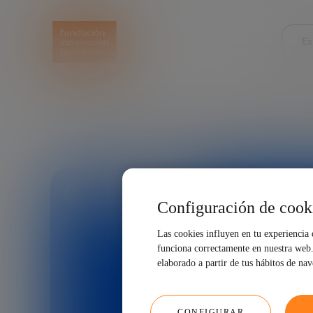
Ex
INICIO
EXPLORA
VER
CAFÉ CON JUAN DE L
DESARROLLO ECONÓMICO
Configuración de cook
Las cookies influyen en tu experiencia
funciona correctamente en nuestra web. 
elaborado a partir de tus hábitos de na
CONFIGURAR