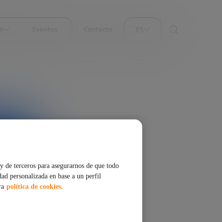
ón
Eventos
Contacto
ES
y de terceros para asegurarnos de que todo
dad personalizada en base a un perfil
ra
política de cookies.