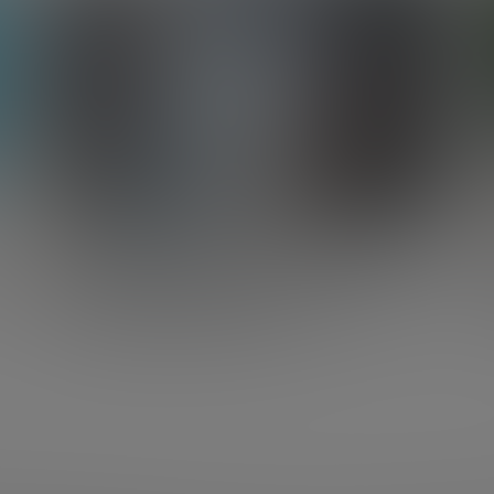
DESARROLLO ECONÓMICO
Cap Table: qué es, cómo hacerla y
por qué puede determinar el
futuro de tu startup