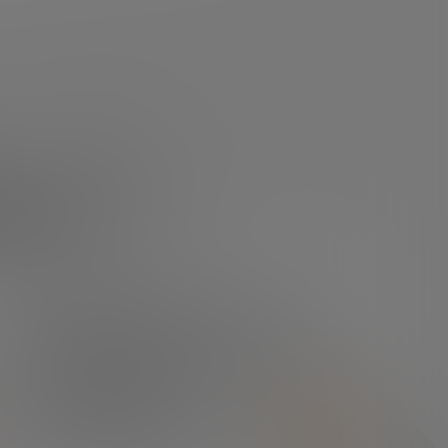
arte
¿TIENES ALGUNA DUDA?
En el centro de prensa
podrás encontrar todo lo
que necesitas.
SALA DE PRENSA