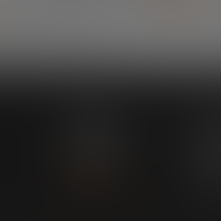
Explora
Nuestr
Impacto
Explorand
La fundación
Futur
Eventos
Mega
Podcast
Formando 
Akade
Web
Build
Bankinter
Inspi