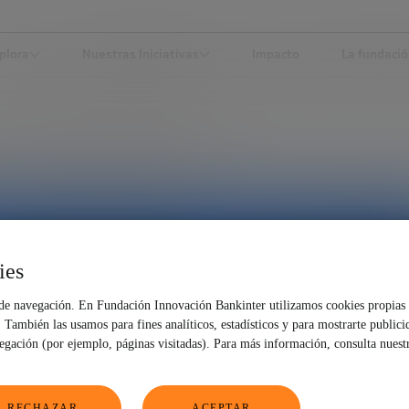
plora
Nuestras Iniciativas
Impacto
La fundaci
A RICA, FUNDADOR DE JUANCHO’S BBQ
ies
 de navegación. En Fundación Innovación Bankinter utilizamos cookies propias 
También las usamos para fines analíticos, estadísticos y para mostrarte publici
vegación (por ejemplo, páginas visitadas). Para más información, consulta nuest
RECHAZAR
ACEPTAR