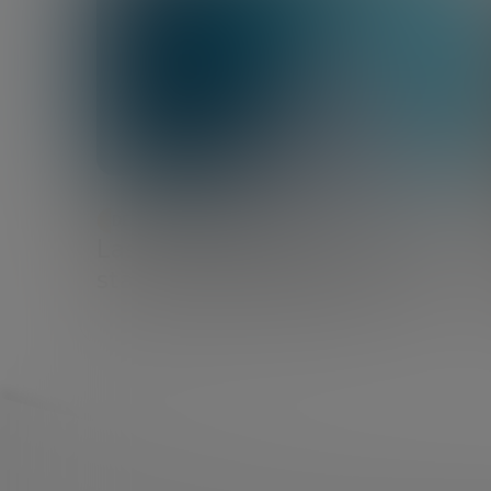
DESARROLLO ECONÓMICO
Las fases de financiación de una
startup: de la idea al exit