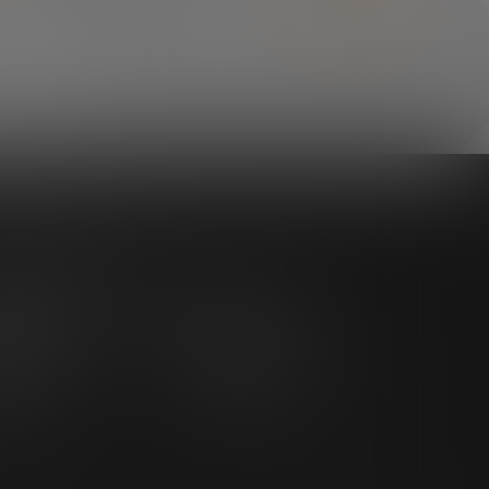
as iniciativas
o tendencias
Impulsando el ecosistema
e Trends Forum
emprendedor
trends
Startups
Observatorio
futuros innovadores
mia Future
Promoviendo el middle market
ers
CRE100DO
ratech