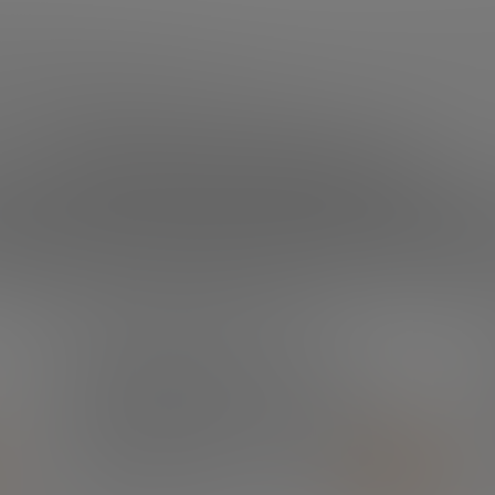
¿Qué necesitas?
amos aquí para ayud
¿QUIERES ESTAR SIEMPRE AL DÍA?
Suscríbete a nuestra
newsletter y no te
pierdas ninguna novedad
SUSCRÍBETE