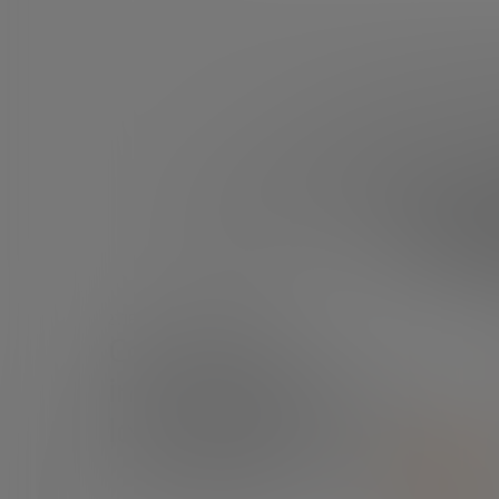
Est
¿TIENES ALGUNA DUDA?
Contáctanos e
intentaremos resolverla
lo antes posible.
CONTÁCTANOS