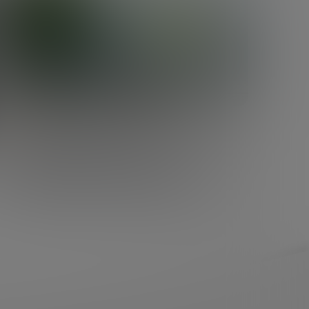
DESARROLLO ECONÓMICO
Capital semilla: qué es, cómo
funciona y qué buscan los
inversores en una startup