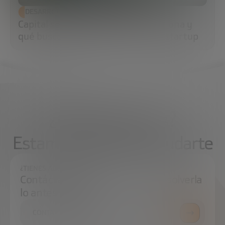
DESARROLLO ECONÓMICO
Capital semilla: qué es, cómo funciona y
qué buscan los inversores en una startup
¿Qué necesitas?
Estamos aquí para ayudarte
¿TIENES ALGUNA DUDA?
Contáctanos e intentaremos resolverla
lo antes posible.
CONTÁCTANOS