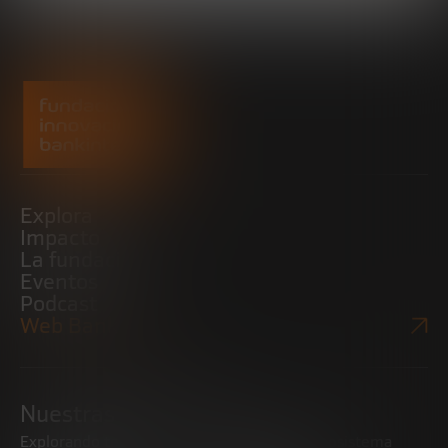
Explora
Impacto
La fundación
Eventos
Podcast
Web Bankinter
Nuestras iniciativas
Explorando tendencias
Impulsando el ecosistema