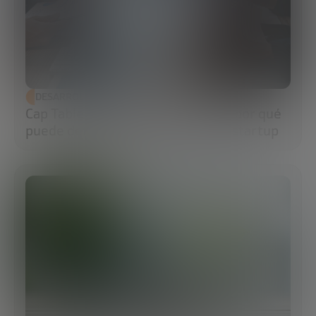
DESARROLLO ECONÓMICO
Cap Table: qué es, cómo hacerla y por qué
puede determinar el futuro de tu startup