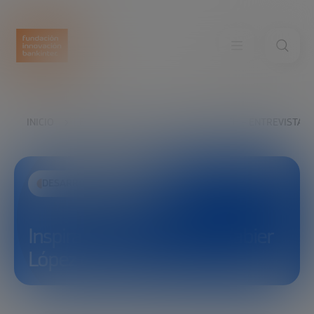
INICIO
EXPLORA
VER
INSPIRATECH – ENTREVISTA X
DESARROLLO ECONÓMICO
InspiraTech – Entrevista Xabier
López de Pariza