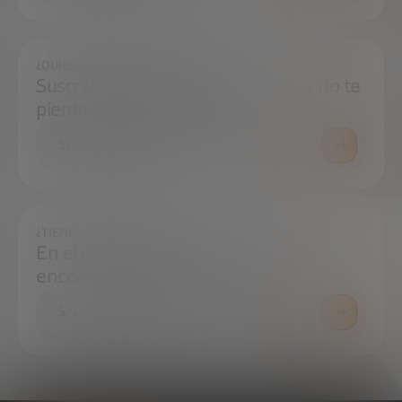
¿QUIERES ESTAR SIEMPRE AL DÍA?
Suscríbete a nuestra newsletter y no te
pierdas ninguna novedad
SUSCRÍBETE
¿TIENES ALGUNA DUDA?
En el centro de prensa podrás
encontrar todo lo que necesitas.
SALA DE PRENSA