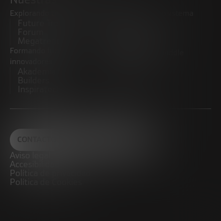
Explorando tendencias
Impulsando el ecosistema
Future Trends
emprendedor
Forum
Startups
Megatrends
Observatorio
Formando futuros
Promoviendo el middle
innovadores
market
Akademia Future
CRE100DO
Builders
Inspiratech
CONTACTO
Aviso legal
Accesibilidad
Política de privacidad
Política de Cookies