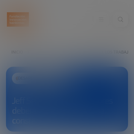
INICIO
EXPLORA
VER
JEFF SELINGO: LOS TRABAJ
DESARROLLO ECONÓMICO
Jeff Selingo: Los trabajadores
deberán estar formándose
constatemente.