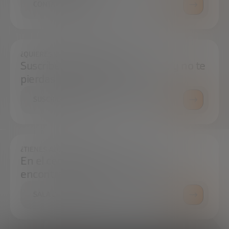
CONTÁCTANOS
¿QUIERES ESTAR SIEMPRE AL DÍA?
Suscríbete a nuestra newsletter y no te
pierdas ninguna novedad
SUSCRÍBETE
¿TIENES ALGUNA DUDA?
En el centro de prensa podrás
encontrar todo lo que necesitas.
SALA DE PRENSA