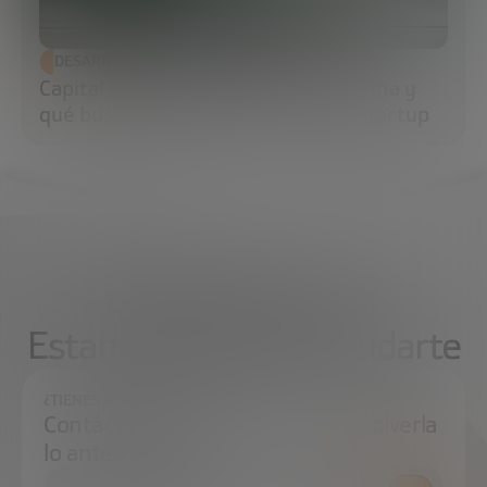
DESARROLLO ECONÓMICO
Capital semilla: qué es, cómo funciona y
qué buscan los inversores en una startup
¿Qué necesitas?
Estamos aquí para ayudarte
¿TIENES ALGUNA DUDA?
Contáctanos e intentaremos resolverla
lo antes posible.