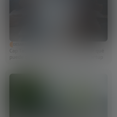
DESARROLLO ECONÓMICO
Cap Table: qué es, cómo hacerla y por qué
puede determinar el futuro de tu startup