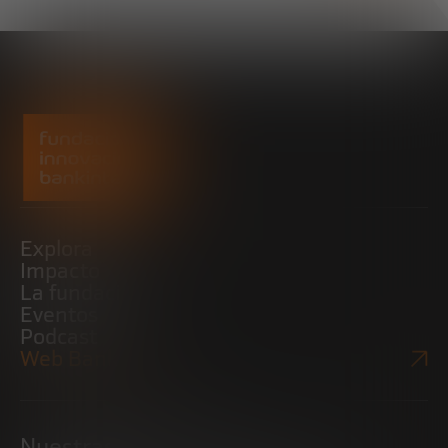
Explora
Impacto
La fundación
Eventos
Podcast
Web Bankinter
Nuestras iniciativas