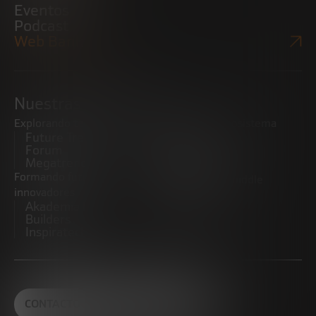
Eventos
Podcast
Web Bankinter
Nuestras iniciativas
Explorando tendencias
Impulsando el ecosistema
Future Trends
emprendedor
Forum
Startups
Megatrends
Observatorio
Formando futuros
Promoviendo el middle
innovadores
market
Akademia Future
CRE100DO
Builders
Inspiratech
CONTACTO