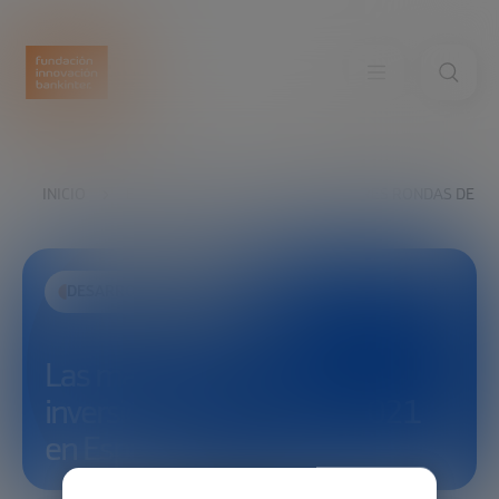
INICIO
EXPLORA
VER
LAS MAYORES RONDAS DE IN
DESARROLLO ECONÓMICO
Las mayores rondas de
inversión que marcaron 2021
en España.