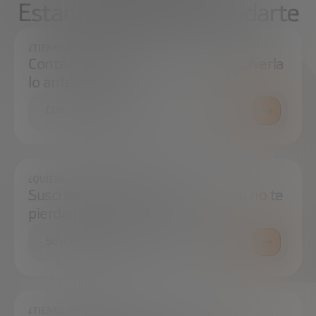
Estamos aquí para ayudarte
¿TIENES ALGUNA DUDA?
Contáctanos e intentaremos resolverla
lo antes posible.
CONTÁCTANOS
¿QUIERES ESTAR SIEMPRE AL DÍA?
Suscríbete a nuestra newsletter y no te
pierdas ninguna novedad
SUSCRÍBETE
¿TIENES ALGUNA DUDA?