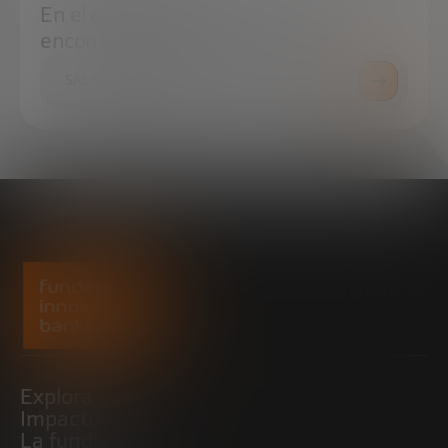
En el centro de prensa podrás
encontrar todo lo que necesitas.
SALA DE PRENSA
Explora
Impacto
La fundación