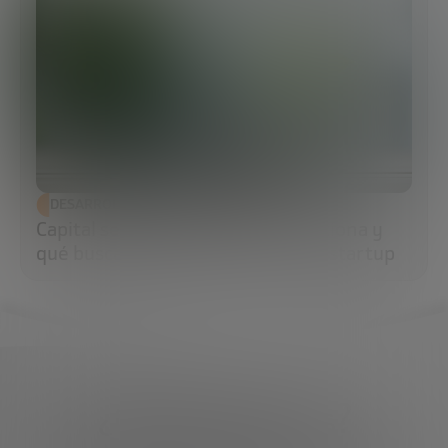
DESARROLLO ECONÓMICO
Capital semilla: qué es, cómo funciona y
qué buscan los inversores en una startup
¿Qué necesitas?