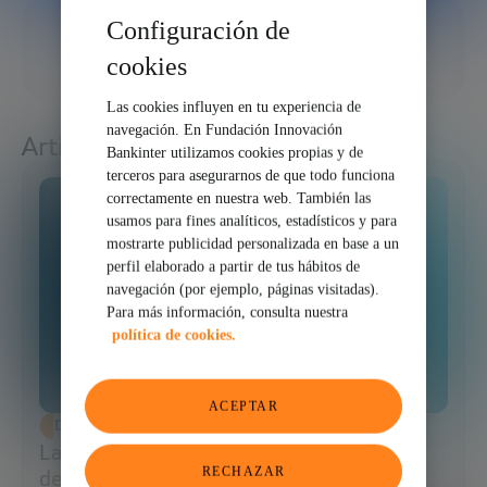
Configuración de
30/04/2025
cookies
COMPARTIR
Las cookies influyen en tu experiencia de
navegación. En Fundación Innovación
Artículos relacionados
Bankinter utilizamos cookies propias y de
terceros para asegurarnos de que todo funciona
correctamente en nuestra web. También las
usamos para fines analíticos, estadísticos y para
mostrarte publicidad personalizada en base a un
perfil elaborado a partir de tus hábitos de
navegación (por ejemplo, páginas visitadas).
Para más información, consulta nuestra
política de cookies.
ACEPTAR
DESARROLLO ECONÓMICO
Las fases de financiación de una startup:
RECHAZAR
de la idea al exit