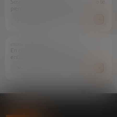
Suscríbete a nuestra newsletter y no te
pierdas ninguna novedad
SUSCRÍBETE
¿TIENES ALGUNA DUDA?
En el centro de prensa podrás
encontrar todo lo que necesitas.
SALA DE PRENSA