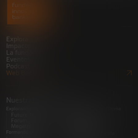
Explora
Impacto
La fundación
Eventos
Podcast
Web Bankinter
Nuestras iniciativas
Explorando tendencias
Impulsando el ecosistema
Future Trends
emprendedor
Forum
Startups
Megatrends
Observatorio
Formando futuros
Promoviendo el middle