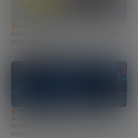
DESARROLLO ECONÓMICO
Habilidades blandas: qué son, por qué el
mercado las exige y cómo potenciarlas
CIENCIA Y TECNOLOGÍA
Análisis predictivo: cómo la anticipación
tecnológica transforma la estrategia
empresarial y la resiliencia global