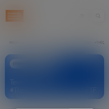
INICIO
EXPLORA
VER
TERESA ALVARIÑO – #THEQU
TRANSFORMACIÓN SOCIAL
Teresa Alvariño –
#TheQuestForCleanWatersFTF