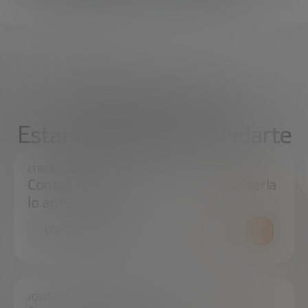
¿Qué necesitas?
Estamos aquí para ayudarte
¿TIENES ALGUNA DUDA?
Contáctanos e intentaremos resolverla
lo antes posible.
CONTÁCTANOS
¿QUIERES ESTAR SIEMPRE AL DÍA?