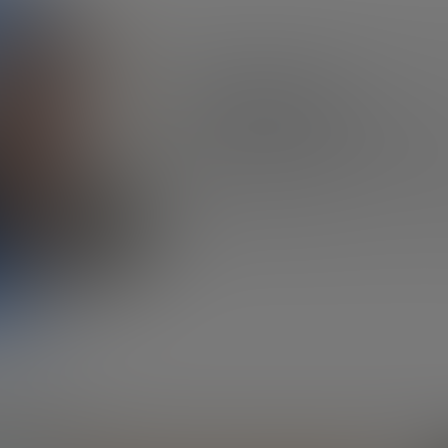
Larry Keeley
PRESIDENTE Y COFUNDADOR DE DOBLIN GRO
Larry Keeley es un estratega de la innov
que ha dedicado veintiséis años de su tr
a desarrollar métodos de…
Keeley