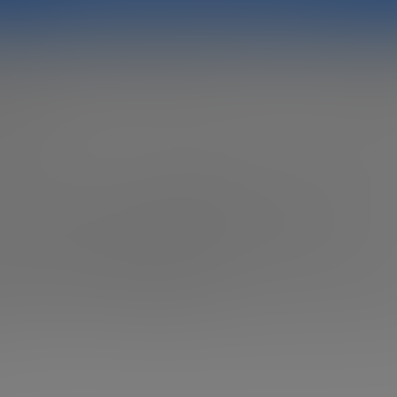
y, gurú internacional de innovación, s
ndación para impulsar el Future Trends
na de las principales figuras de referencia en el ámbito de 
nal, se suma a la Fundación Innovación Bankinter para
impu
nds Forum.
r y presidente de
Doblin Group
y profesor durante décad
Design
, cuenta con un
currículum estelar
. Autor del libro D
ucido a 15 idiomas, ha revolucionado el sector ofreciendo 
s que
transformar la
innovación
en una herramienta
útil q
el crecimiento y la sostenibilidad de una empresa.
ink tank
, no podemos imaginar a un profesional más capac
a de la realidad de la innovación
y del futuro hacia el que s
r que el propio
Larry Keeley
para transmitir su perspectiv
a innovación en el momento actual. Todas las claves, en el