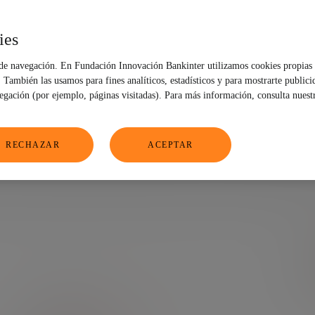
o» Larry Keeley se s
ies
FTF
 de navegación. En Fundación Innovación Bankinter utilizamos cookies propias 
También las usamos para fines analíticos, estadísticos y para mostrarte publici
vegación (por ejemplo, páginas visitadas). Para más información, consulta nuest
RECHAZAR
ACEPTAR