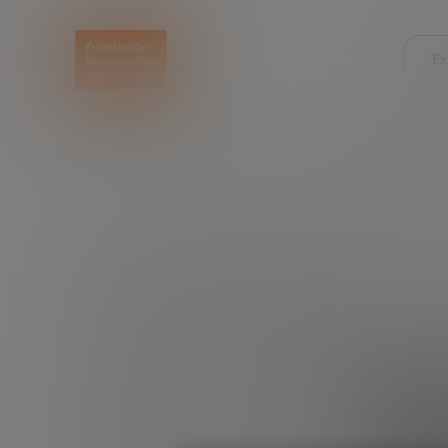
Ex
INICIO
EXPLORA
LEER
«ES MÁS INTERESANT
«Es m
ge