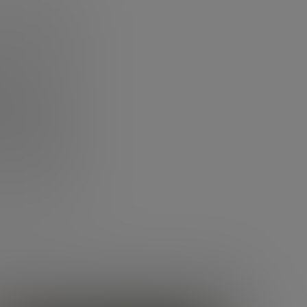
UP
ación
abajo