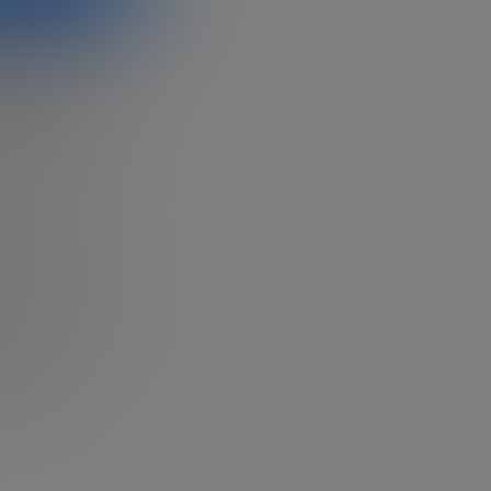
e suma a
 Forum.
la innovación a
lsar el futuro
as el
iez tipos de
tácticas y
ue tenga un
itado y
con una
e dirige.
a y la
 vídeo a