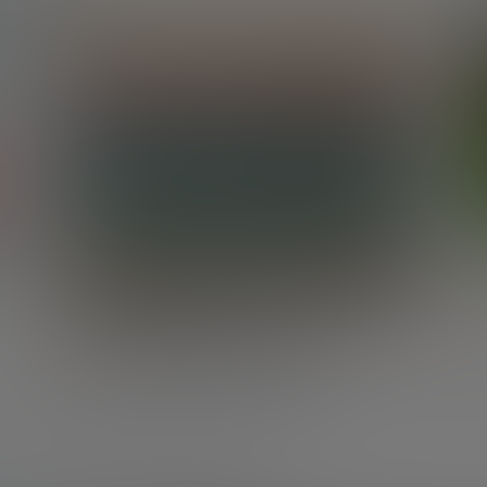
DESARROLLO ECONÓMICO
10 tipos de innovación II:
s
Innovación organizativa