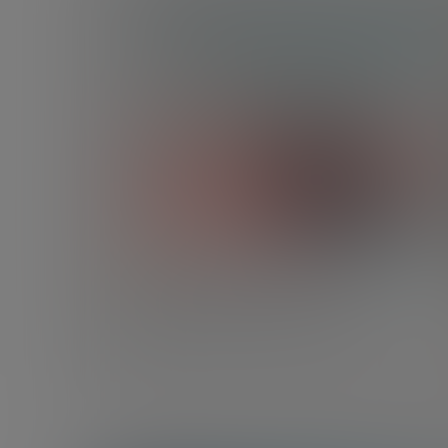
DESARROLLO ECONÓMICO
Impacto del COVID-19:
Innovación en tiempos de crisi