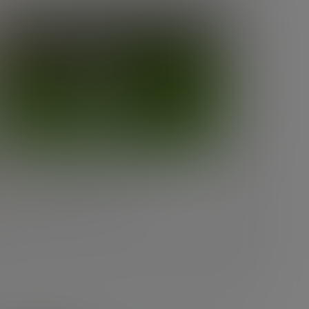
DESARROLLO ECONÓMICO
Los 10 tipos de innovación