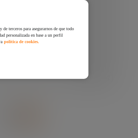
uma al
y de terceros para asegurarnos de que todo
dad personalizada en base a un perfil
ra
política de cookies.
COMPARTIR
ESCUCHAR