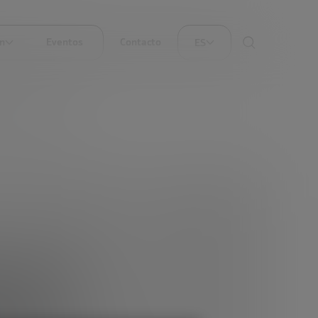
ón
Eventos
Contacto
ES
 SE SUMA AL FTF
r a la
 el