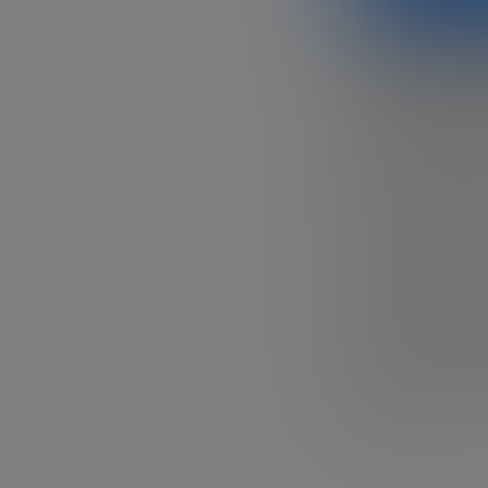
Larry Keele
nuestra fu
Larry Keeley
, u
nivel internacio
del Future Tre
Keeley, fundado
IIT Institute of 
innovación, trad
modelos con lo
impacto real en 
Para nuestro
th
visión tan precis
Pero quién mejo
importancia de l
continuación: