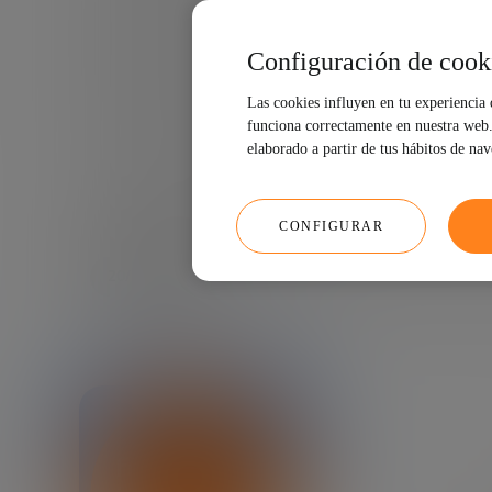
cambi
Configuración de cook
Las cookies influyen en tu experiencia
funciona correctamente en nuestra web. 
elaborado a partir de tus hábitos de na
CONFIGURAR
20/04/2021
1 MINUTO