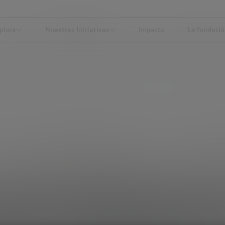
plora
Nuestras Iniciativas
Impacto
La fundaci
E INVITAR A LA GENTE A QUE PARTICIPE EN EL CAMBIO» LARRY KEELEY
DESARROLLO ECONÓMICO
ás interesante invita
nte a que participe en