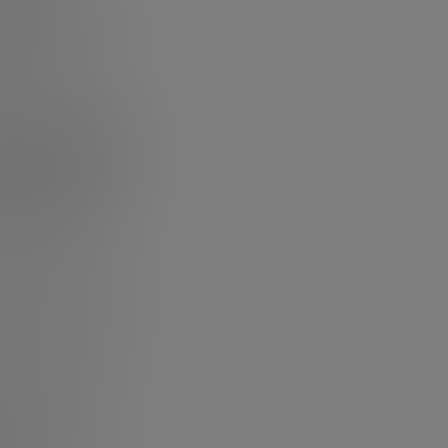
esperado.
zaron a
e una década ya
s difícil
 la innovación
, ahí empieza
industrial”. En
 en una máquina,
 económicamente
uperar muchas
onar de manera
remadamente