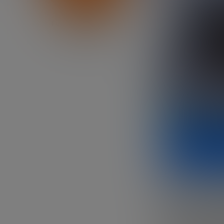
Fundación Innovación
Bankinter
En este we
Bueno, exd
cómo una te