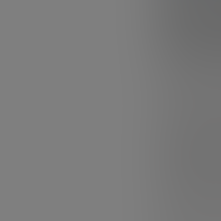
producto in
sobre semi
oportunida
Los semiconducto
convertirse en u
la inteligencia a
industrial, las t
buena parte de 
su capacidad par
Por eso, la Fun
Trends Forum a a
capacidades crí
informe parte de
industriales muy
competir y trans
prioridades des
donde Europa pue