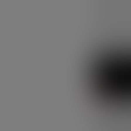
Deep UV
.
La sesión mostr
planificación, t
industrial muy e
semiconductores 
Si quieres bajar
artículo recogem
Ver el webinar a
Semiconductores
Una indu