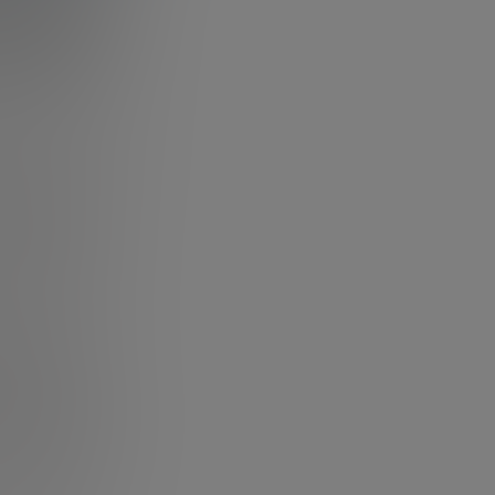
divulgativa
lítica y
el gran público a
Están detrás de
tización
as palabras:
s dependerá de
 avanzados.
mes del Future
ductores
. El
tecnológicos e
ónde quiere
es. Entre sus
rial, competir
“valle de la