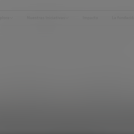
plora
Nuestras Iniciativas
Impacto
La fundaci
 DEL ROADMAP TECNOLÓGICO AL PRODUCTO INDUSTRIAL, CON JOSÉ 
CIENCIA Y TECNOLOGÍA
DESARROLLO ECONÓMICO
conductores: del ro
ógico al producto indu