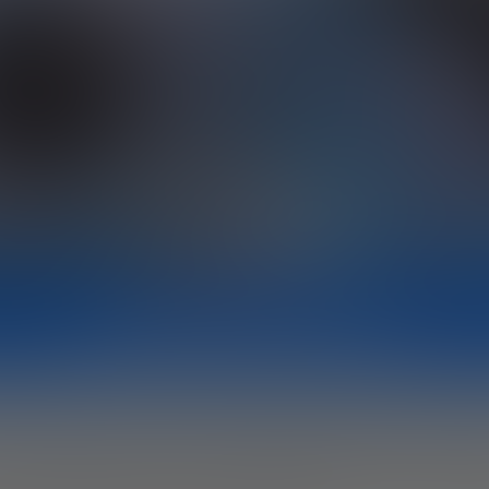
RESUMEN GENERADO POR IA
binar de la Fundación Innovación Bankin
irector de Product Management en ASM
cnología de frontera llega a convertir