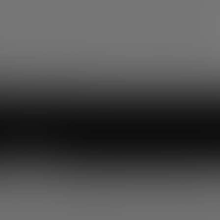
ó la complejidad que hay detrás de cada chip avanzado: a
ecnología de frontera, proveedores especializados y una e
xigente. Y dejó una idea clara: para Europa y España, los
no son solo ciencia; son industria, talento y competitivi
 al detalle técnico, puedes ver el webinar completo en Yo
os sus principales ideas.
quí:
: del roadmap tecnológico al producto industrial
stria que planifica a décadas