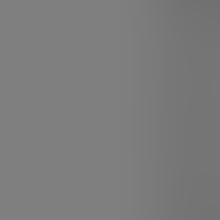
En muchas indust
largo plazo. En 
José Bueno expl
proyectan la evo
de ruta no son 
coordinación en
investigación, 
industriales.
El motivo es sen
generación de c
fabricante quie
de fabricarlos,
medición preci
sofisticados.
En el webinar,
roadmaps tecno
muestran hacia 
reflejan la enor
tecnologías inic