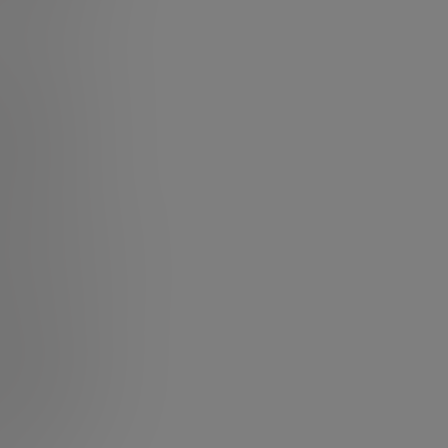
aestructura
niciado una
lio. En
l de valor del
la nueva
neral: quién
por qué la
ialización.
nk
cosistema global,
de frontera en
a?
g partner de
ent en
ASML
,
res. José
ificación, ventas
 primero en
 negocio de