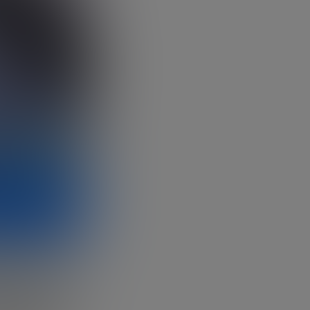
ter, José
L, explica
se en un