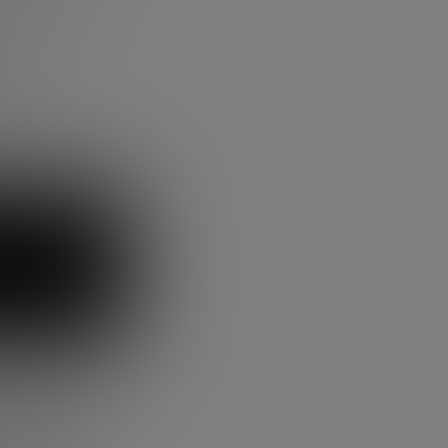
ños de
jecución
dad.
uTube. En este
 vista