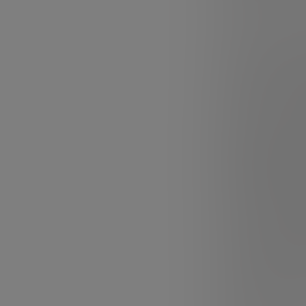
muerte” entre in
crítica.
Como continuaci
serie de webinar
la sesión anteri
chip, sus retos 
geografía de lo
diseña, quién fa
inteligencia art
Este nuevo webi
Future Trends 
esta se centra 
un producto indu
Para responderl
Beclarus Partne
una de las comp
Bueno ha traba
y marketing den
estrategia corp