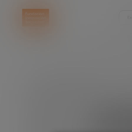
Ex
INICIO
EXPLORA
LEER
SEMICONDUCTORES:
Semi
tecnol