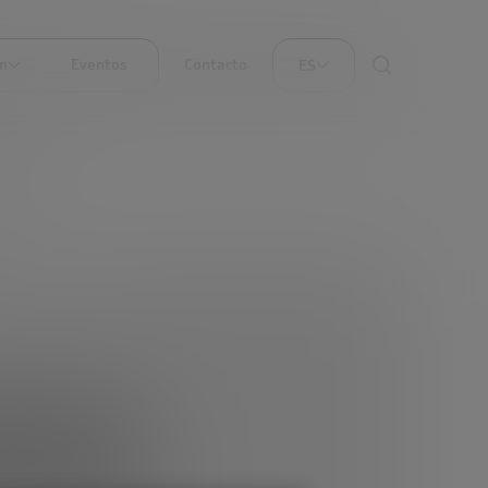
ón
Eventos
Contacto
ES
BUENO
admap
strial,