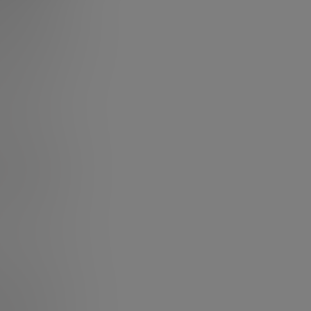
plica pensar a
te.
-roadmaps- que
ños. Estas hojas
entos de
tros de
clientes
ria. Cada nueva
po. Si un
quinas capaces
temas de
tremadamente
. Estos mapas
unque también
asos,
rios años porque