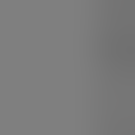
los desafíos fís
La primera idea 
prepararse hace
se están invest
Del labor
Una de las idea
no termina cuand
una de las fases 
José Bueno lo pl
otras palabras: 
un proceso o un
viable.
Para que una te
barreras. No ba
estable, durant
exigentes y con 