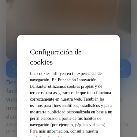
Configuración de
cookies
RESUMEN GENERADO POR IA
Las cookies influyen en tu experiencia de
navegación. En Fundación Innovación
Desde reducir el desperdicio de comida a
Bankinter utilizamos cookies propias y de
facilitar el acceso a la justicia a los más
terceros para asegurarnos de que todo funciona
vulnerables, estos proyectos comparten la
correctamente en nuestra web. También las
usamos para fines analíticos, estadísticos y para
innovación en el ámbito social como
mostrarte publicidad personalizada en base a un
denominador común.
perfil elaborado a partir de tus hábitos de
Junto a un cambio de paradigma en muchos aspectos, la
navegación (por ejemplo, páginas visitadas).
pandemia también ha traído consigo una serie de
Para más información, consulta nuestra