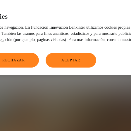
ies
 de navegación. En Fundación Innovación Bankinter utilizamos cookies propias 
También las usamos para fines analíticos, estadísticos y para mostrarte publici
vegación (por ejemplo, páginas visitadas). Para más información, consulta nuest
RECHAZAR
ACEPTAR